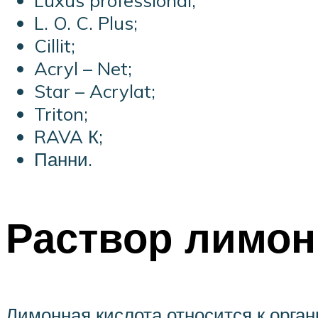
Luxus professional;
L. O. C. Plus;
Cillit;
Acryl – Net;
Star – Acrylat;
Triton;
RAVA К;
Панни.
Раствор лимон
Лимонная кислота относится к орга