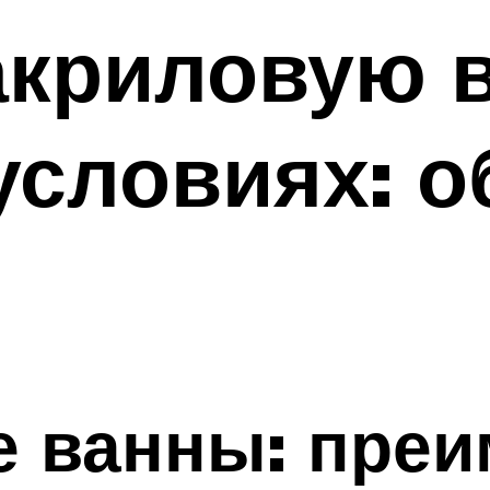
акриловую в
словиях: о
 ванны: преи