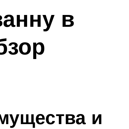
анну в
бзор
мущества и