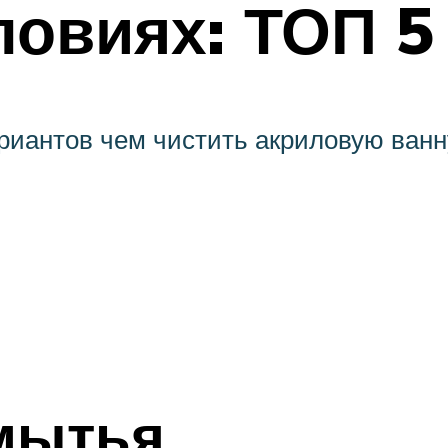
овиях: ТОП 5
риантов чем чистить акриловую ванн
мытья