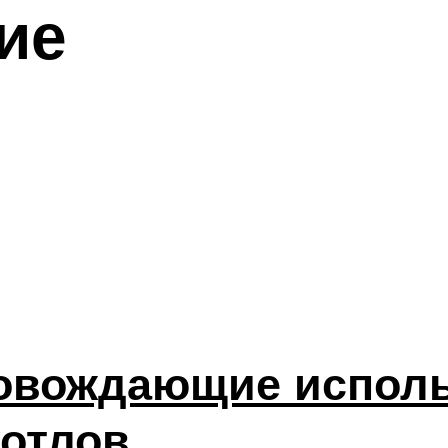
ие
ровождающие испол
котлов