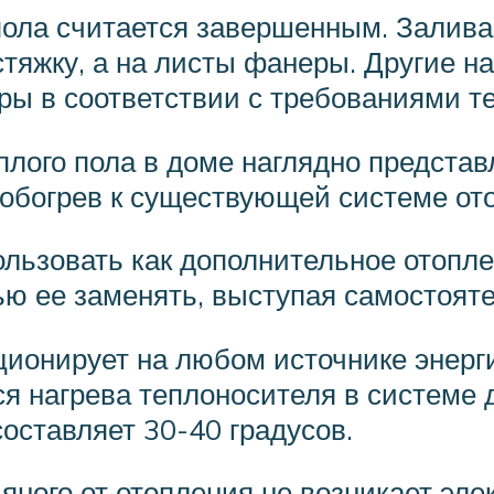
пола считается завершенным. Залива
стяжку, а на листы фанеры. Другие 
ы в соответствии с требованиями те
ого пола в доме наглядно представ
 обогрев к существующей системе от
льзовать как дополнительное отопле
ью ее заменять, выступая самостоят
ионирует на любом источнике энергии
ся нагрева теплоносителя в системе 
оставляет 30-40 градусов.
яного от отопления не возникает эле