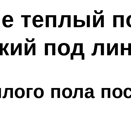
е теплый п
кий под ли
плого пола по