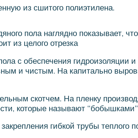
ленную из сшитого полиэтилена.
яного пола наглядно показывает, что
оит из целого отрезка
пола с обеспечения гидроизоляции и
овным и чистым. На капитально выро
ельным скотчем. На пленку производ
ти, которые называют “бобышками”
акрепления гибкой трубы теплого п