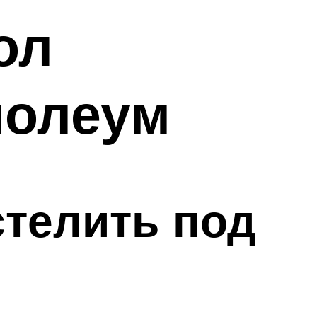
ол
нолеум
стелить под