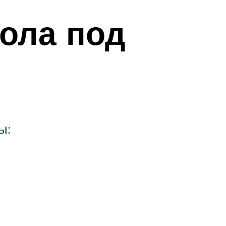
пола под
ы: