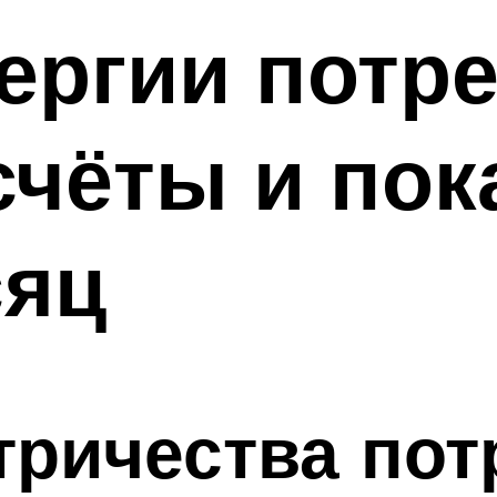
ергии потр
счёты и пок
сяц
тричества пот