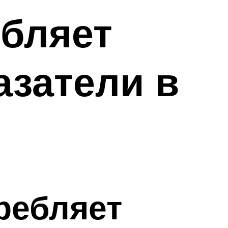
ебляет
азатели в
ребляет