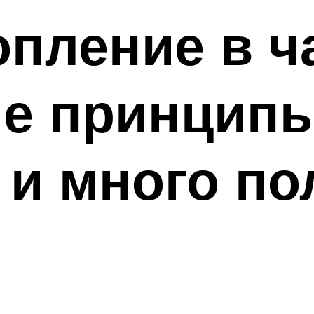
опление в 
ие принцип
 и много п