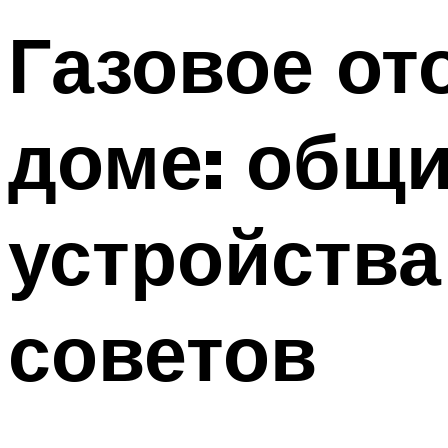
Газовое от
доме: общ
устройства
советов