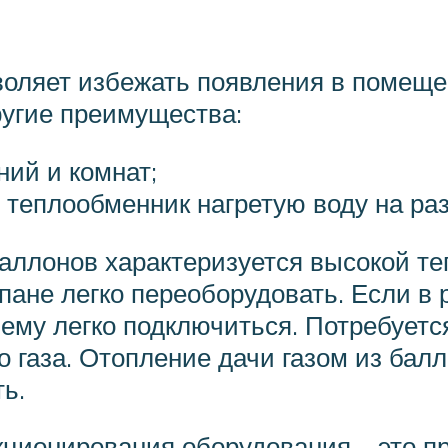
воляет избежать появления в помеще
ругие преимущества:
ий и комнат;
 теплообменник нагретую воду на ра
баллонов характеризуется высокой те
пане легко переоборудовать. Если в 
нему легко подключиться. Потребуетс
 газа. Отопление дачи газом из бал
ь.
ционирования оборудования – это пр