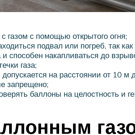
с газом с помощью открытого огня;
одиться подвал или погреб, так как
а и способен накапливаться до взры
ечки газа;
допускается на расстоянии от 10 м 
ме запрещено;
оверять баллоны на целостность и г
аллонным газ