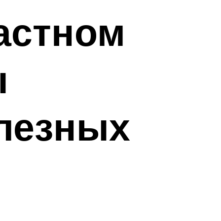
частном
ы
олезных