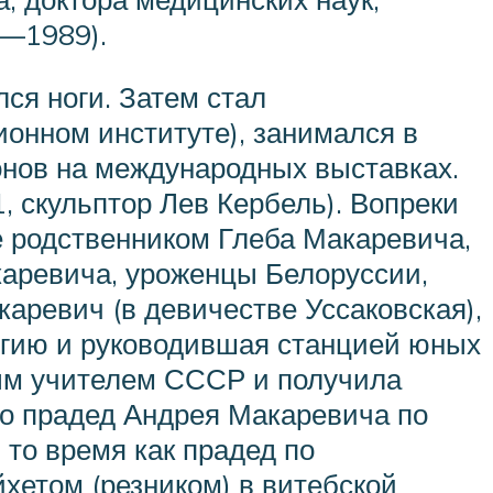
—1989).
ся ноги. Затем стал
онном институте), занимался в
нов на международных выставках.
, скульптор Лев Кербель). Вопреки
 родственником Глеба Макаревича,
каревича, уроженцы Белоруссии,
аревич (в девичестве Уссаковская),
огию и руководившая станцией юных
ным учителем СССР и получила
то прадед Андрея Макаревича по
то время как прадед по
хетом (резником) в витебской