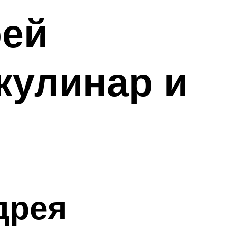
рей
кулинар и
дрея