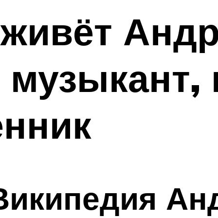
 живёт Анд
 музыкант, 
енник
Википедия Ан