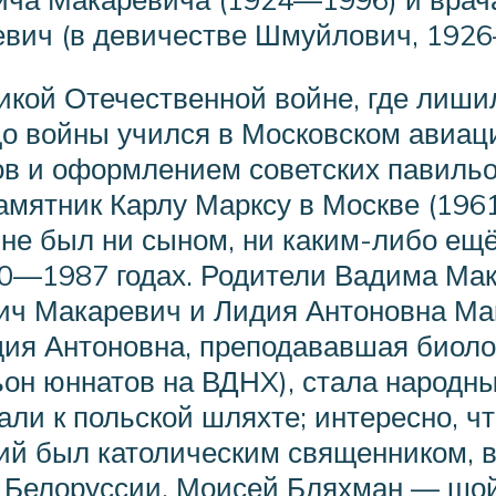
вич (в девичестве Шмуйлович, 1926
кой Отечественной войне, где лишил
о войны учился в Московском авиаци
в и оформлением советских павильо
мятник Карлу Марксу в Москве (1961
не был ни сыном, ни каким-либо ещё
80—1987 годах. Родители Вадима Ма
ич Макаревич и Лидия Антоновна Мак
идия Антоновна, преподававшая биол
ьон юннатов на ВДНX), стала народ
али к польской шляхте; интересно, ч
ий был католическим священником, в 
 Белоруссии, Моисей Бляхман — шой