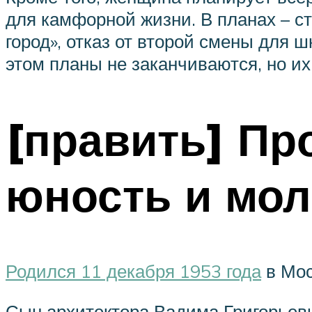
для камфорной жизни. В планах – с
город», отказ от второй смены для
этом планы не заканчиваются, но их
[править] Пр
юность и мо
Родился 11 декабря 1953 года
в Мос
Сын архитектора Вадима Григорьеви