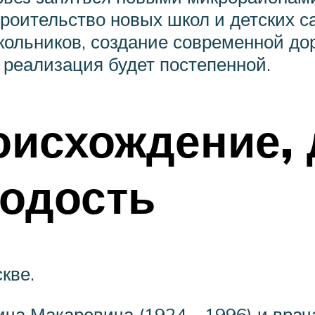
троительство новых школ и детских 
 школьников, создание современной д
 реализация будет постепенной.
оисхождение, 
лодость
кве.
ча Макаревича (1924—1996) и врача