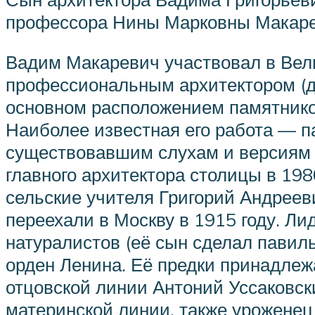
профессора Нины Марковны Макаре
Вадим Макаревич участвовал в Вели
профессиональным архитектором (д
основном расположением памятнико
Наиболее известная его работа — па
существовавшим слухам и версиям 
главного архитектора столицы в 19
сельские учителя Григорий Андреев
переехали в Москву в 1915 году. Л
натуралистов (её сын сделал павил
орден Ленина. Её предки принадлеж
отцовской линии Антоний Уссаковск
материнской линии, также уроженец