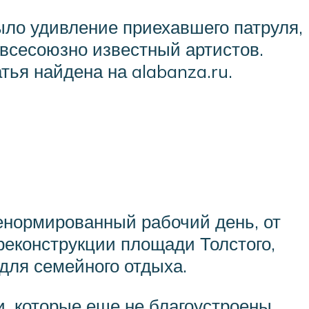
ыло удивление приехавшего патруля,
а всесоюзно известный артистов.
тья найдена на alabanza.ru.
ненормированный рабочий день, от
 реконструкции площади Толстого,
для семейного отдыха.
, которые еще не благоустроены