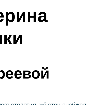
ерина
мки
реевой
ого столетия. Её отец снабжал