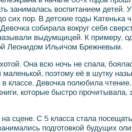
ть занималась воспитанием детей. 
до сих пор. В детские годы Катенька 
. Девочка собирала вокруг себя свер
 называли выдумщицей. К примеру, од
ой Леонидом Ильичом Брежневым.
отой. Она всю ночь не спала, боялас
 маленькой, поэтому её в шутку наз
в классе. Девочка полюбила чтение
книги, которые быстро прочитывала,
на сцене. С 5 класса стала посещат
 занимались подготовкой будущих ол