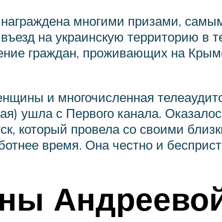
 награждена многими призами, самы
ъезд на украинскую территорию в тече
ение граждан, проживающих на Крымс
енщины и многочисленная телеаудит
я) ушла с Первого канала. Оказалось
уск, который провела со своими близ
бботнее время. Она честно и бесприс
ины Андреево