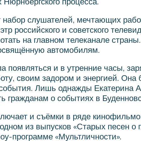
 Нюрнбергского процесса.
т набор слушателей, мечтающих рабо
этр российского и советского телев
отать на главном телеканале страны
посвящённую автомобилям.
а появляться и в утренние часы, за
оту, своим задором и энергией. Она
события. Лишь однажды Екатерина А
ть гражданам о событиях в Буденновс
ючает и съёмки в ряде кинофильмов.
 одном из выпусков «Старых песен о
оу-программе «Мультличности».