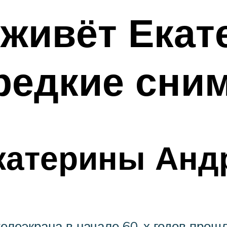
 живёт Екат
редкие сни
катерины Анд
елеэкрана в начале 60-х годов прошл