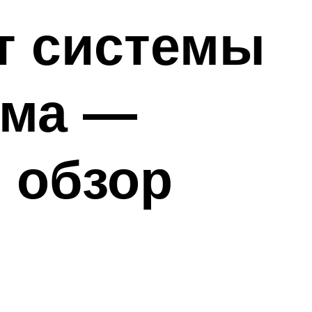
т системы
ома —
 обзор