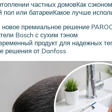
отоплении частных домовКак сэконом
й пол или батареиКакое лучше испол
т новое премиальное решение PAROC 
тели Bosch с сухим тэном
временный продукт для надежных те
е решения от Danfoss