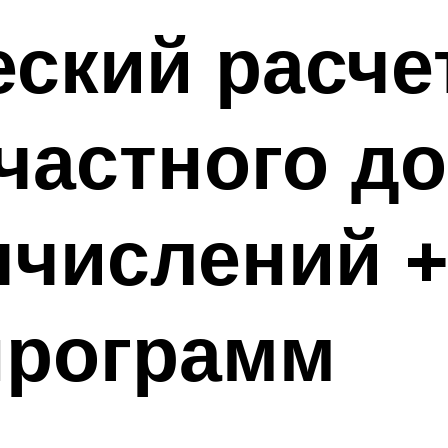
ский расче
частного д
числений +
программ