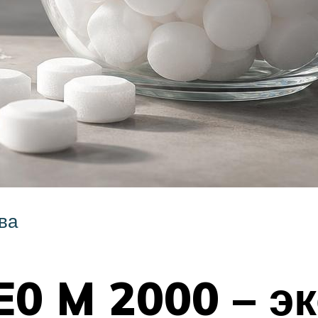
ва
E0 M 2000 – э