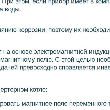
При этом, если прибор имеет в комп
а воды.
янию коррозии, поэтому их необход
 на основе электромагнитной индукци
 магнитному полю. С этой целью нео
адачей превосходно справляется инве
ерторном котле:
овать магнитное поле переменного 