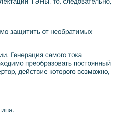
лектации ТЭНы, то, следовательно,
имо защитить от необратимых
и. Генерация самого тока
бходимо преобразовать постоянный
ртор, действие которого возможно,
типа.