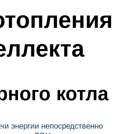
отопления
еллекта
рного котла
чи энергии непосредственно