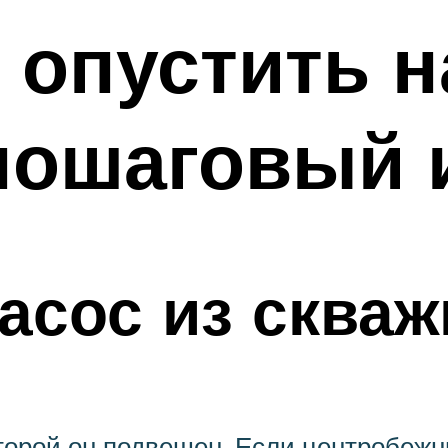
 опустить н
пошаговый 
насос из сква
оторой он подвешен. Если центробеж