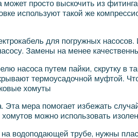
ба может просто выскочить из фитинг
овке используют такой же компресси
ктрокабель для погружных насосов.
насосу. Замены на менее качествен
елю насоса путем пайки, скрутку в т
крывают термоусадочной муфтой. Что
ковые хомуты
. Эта мера помогает избежать случа
о хомутов можно использовать изолен
 на водоподающей трубе, нужны пла