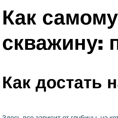
Как самому
скважину: 
Как достать 
Здесь все зависит от глубины, на к