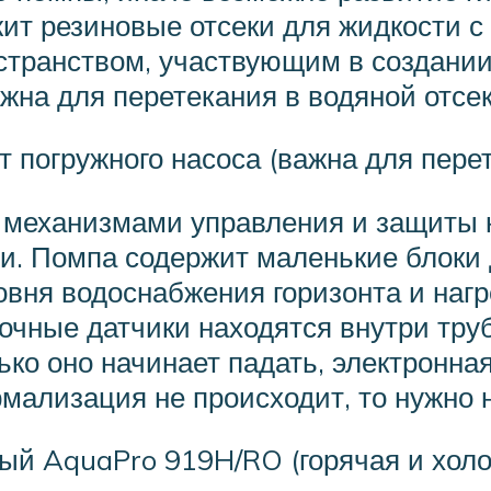
жит резиновые отсеки для жидкости с
транством, участвующим в создании 
ажна для перетекания в водяной отсек
т погружного насоса (важна для перет
механизмами управления и защиты 
и. Помпа содержит маленькие блоки 
овня водоснабжения горизонта и наг
очные датчики находятся внутри труб
ко оно начинает падать, электронная
мализация не происходит, то нужно 
ый AquaPro 919H/RO (горячая и холо