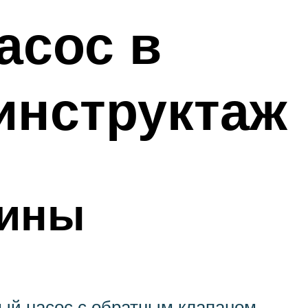
асос в
инструктаж
жины
ный насос с обратным клапаном,