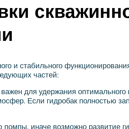
вки скважинн
ми
ого и стабильного функционировани
ледующих частей:
важен для удержания оптимального п
мосфер. Если гидробак полностью зап
 помпы, иначе возможно развитие ги