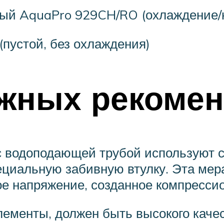
ый AquaPro 929CH/RO (охлаждение/
пустой, без охлаждения)
ажных рекоме
 с водоподающей трубой используют 
циальную забивную втулку. Эта мера
ое напряжение, созданное компресси
элементы, должен быть высокого кач