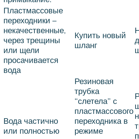
Пластмассовые
переходники –
Н
некачественные,
Купить новый
через трещины
шланг
или щели
просачивается
вода
Резиновая
трубка
Р
“слетела” с
ш
пластмассового
н
Вода частично
переходника в
т
или полностью
режиме
п