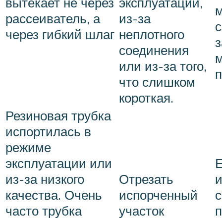
вытекает не через
эксплуатации,
рассеиватель, а
из-за
через гибкий шлаг
неплотного
з
соединения
или из-за того,
п
что слишком
короткая.
Резиновая трубка
испортилась в
режиме
Е
эксплуатации или
и
из-за низкого
Отрезать
с
качества. Очень
испорченный
часто трубка
участок