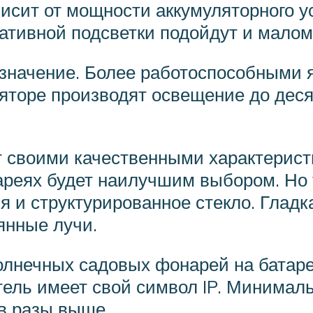
сит от мощности аккумуляторного ус
ративной подсветки подойдут и мало
 значение. Более работоспособными
яторе производят освещение до деся
 своими качественными характерист
ареях будет наилучшим выбором. Но 
 и структурированное стекло. Гладка
янные лучи.
нечных садовых фонарей на батаре
тель имеет свой символ IP. Минимал
в разы выше.