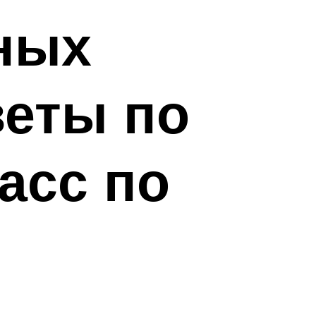
ных
веты по
асс по