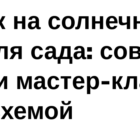
к на солнеч
ля сада: со
и мастер-кл
схемой