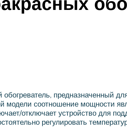
ракрасных обо
 обогреватель, предназначенный для
той модели соотношение мощности явл
лючает/отключает устройство для по
стоятельно регулировать температур