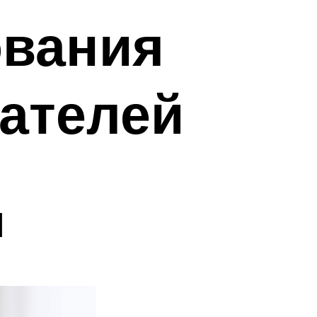
ования
ателей
я