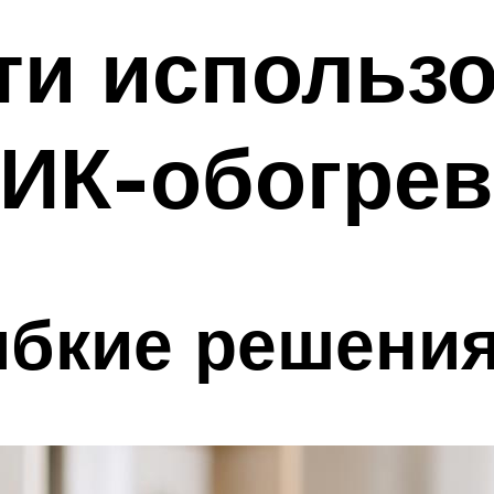
ти использ
 ИК-обогрев
ибкие решени