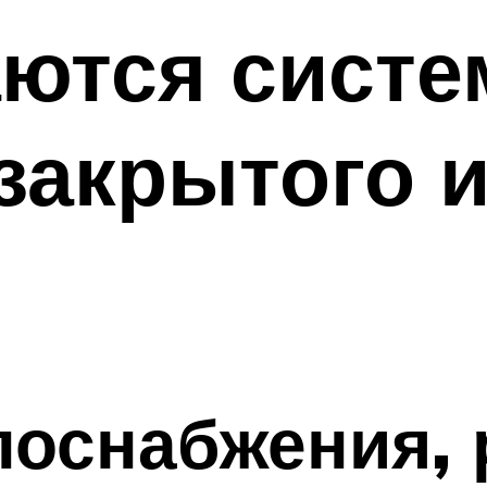
аются сист
закрытого и
лоснабжения,