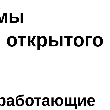
емы
 открытого
 работающие