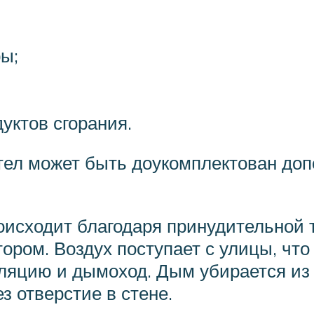
ры;
уктов сгорания.
отел может быть доукомплектован до
оисходит благодаря принудительной т
ром. Воздух поступает с улицы, что
ляцию и дымоход. Дым убирается из
з отверстие в стене.