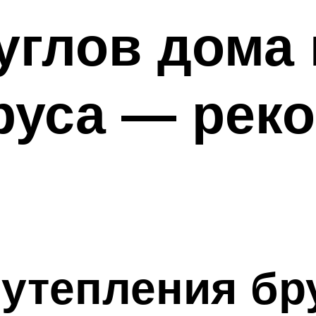
углов дома 
руса — рек
 утепления б