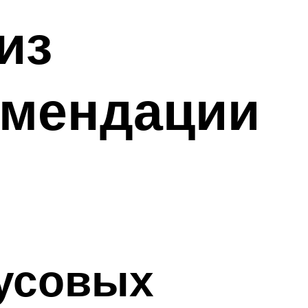
из
омендации
русовых