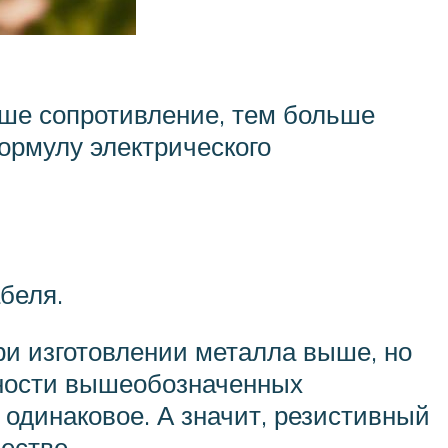
ьше сопротивление, тем больше
ормулу электрического
абеля.
при изготовлении металла выше, но
чности вышеобозначенных
одинаковое. А значит, резистивный
естве.