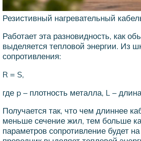
Резистивный нагревательный кабель
Работает эта разновидность, как о
выделяется тепловой энергии. Из ш
сопротивления:
R = S,
где p – плотность металла, L – длин
Получается так, что чем длиннее ка
меньше сечение жил, тем больше к
параметров сопротивление будет на
проводник выделяет тепловой энерг