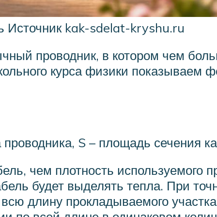
 Источник kak-sdelat-kryshu.ru
бычный проводник, в котором чем бол
кольного курса физики показываем ф
а проводника, S – площадь сечения к
бель, чем плотность используемого 
абель будет выделять тепла. При то
 всю длину прокладываемого участка 
ии по всей длине в одинаковом колич