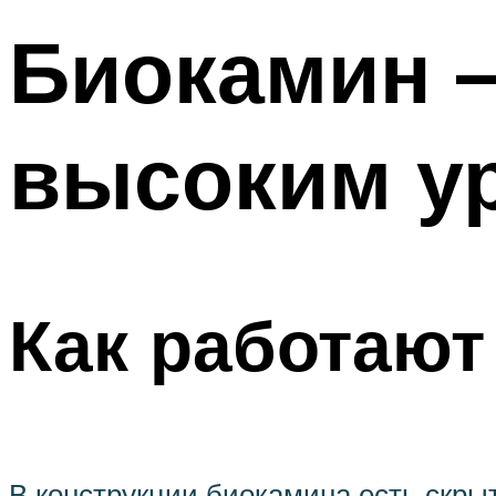
Биокамин –
высоким у
Как работаю
В конструкции биокамина есть скрыт