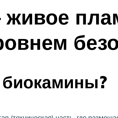
 живое пла
ровнем без
т биокамины?
ая (техническая) часть, где размеща