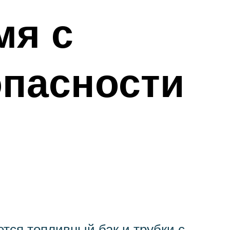
мя с
опасности
ется топливный бак и трубки с