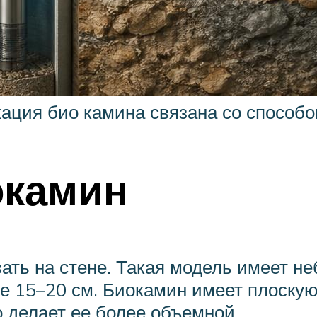
ция био камина связана со способо
окамин
ать на стене. Такая модель имеет не
ее 15–20 см. Биокамин имеет плоску
о делает ее более объемной.