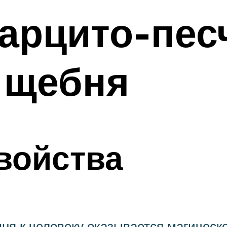
арцито-пес
 щебня
войства
ня к человеку оказывается магическ