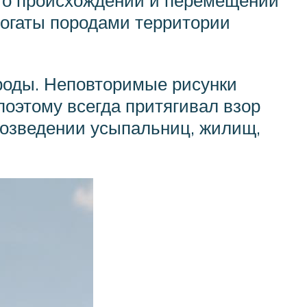
ь о происхождении и перемещении
богаты породами территории
роды. Неповторимые рисунки
поэтому всегда притягивал взор
возведении усыпальниц, жилищ,