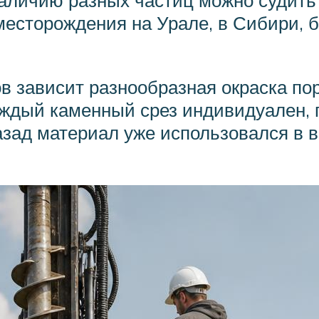
 наличию разных частиц можно судит
есторождения на Урале, в Сибири, 
в зависит разнообразная окраска по
аждый каменный срез индивидуален, 
азад материал уже использовался в 