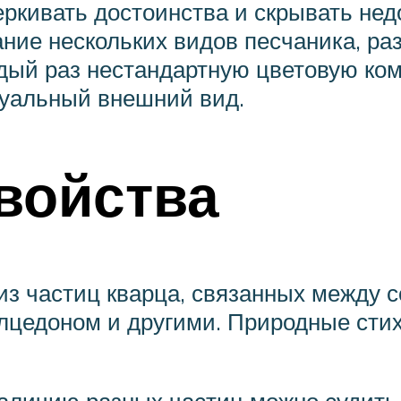
еркивать достоинства и скрывать не
ание нескольких видов песчаника, ра
дый раз нестандартную цветовую ко
уальный внешний вид.
войства
з частиц кварца, связанных между 
алцедоном и другими. Природные сти