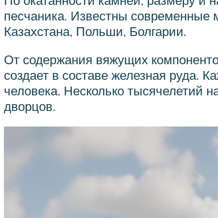
По окатанности камней, размеру и
песчаника. Известны современные м
Казахстана, Польши, Болгарии.
От содержания вяжущих компоненто
создает в составе железная руда. К
человека. Несколько тысячелетий н
дворцов.