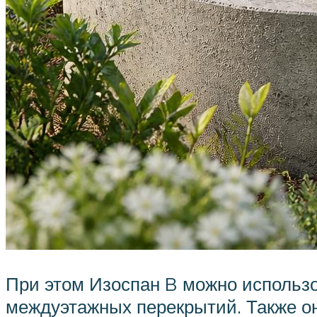
При этом Изоспан B можно использо
междуэтажных перекрытий. Также он