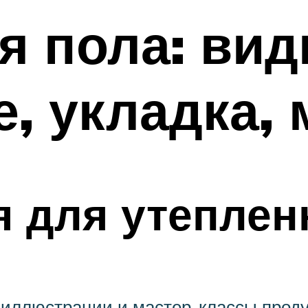
я пола: вид
, укладка,
 для утеплен
иллюстрации и мастер-классы проду