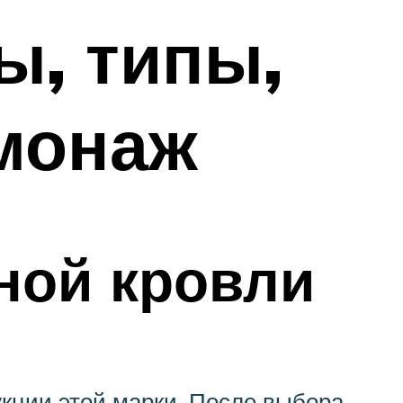
ы, типы,
 монаж
ной кровли
кции этой марки. После выбора,