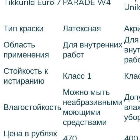
Tikkurila Euro 7
PARADE W4
Unil
Тип краски
Латексная
Акр
Для
Область
Для внутренних
вну
применения
работ
раб
Стойкость к
Класс 1
Кла
истиранию
Можно мыть
Доп
неабразивными
Влагостойкость
вла
моющими
убо
средствами
Цена в рублях
470
400