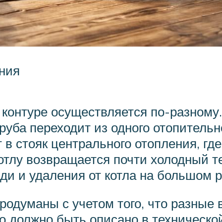
ния
контуре осуществляется по-разному
руба переходит из одного отопитель
 в стояк центрального отопления, гд
отлу возвращается почти холодный т
и и удаления от котла на большом р
одуманы с учетом того, что разные
то должно быть описано в техническ