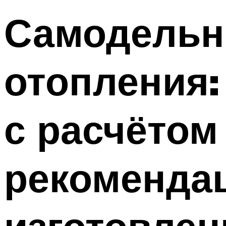
Самодельн
отопления:
с расчётом
рекоменда
изготовле