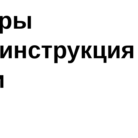
оры
 инструкция
и