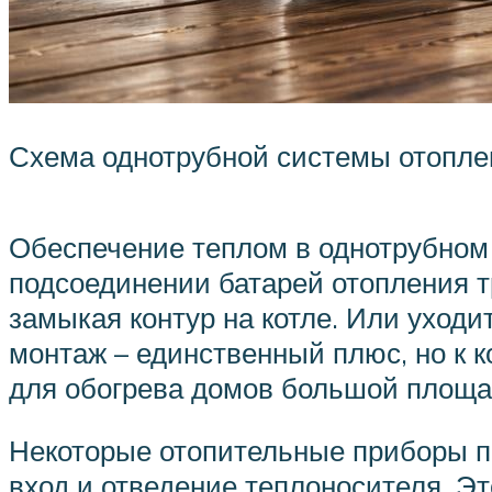
Схема однотрубной системы отопле
Обеспечение теплом в однотрубном 
подсоединении батарей отопления т
замыкая контур на котле. Или уходит
монтаж – единственный плюс, но к к
для обогрева домов большой площад
Некоторые отопительные приборы пр
вход и отведение теплоносителя. Э