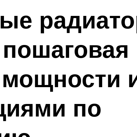
ые радиат
 пошаговая
 мощности 
циями по
нию