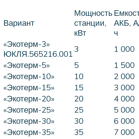
Мощность
Емкос
Вариант
станции,
АКБ, А
кВт
ч
«Экотерм-3»
3
1 000
ЮКЛЯ.565216.001
«Экотерм-5»
5
1 500
«Экотерм-10»
10
2 000
«Экотерм-15»
15
3 000
«Экотерм-20»
20
4 000
«Экотерм-25»
25
5 000
«Экотерм-30»
30
6 000
«Экотерм-35»
35
7 000