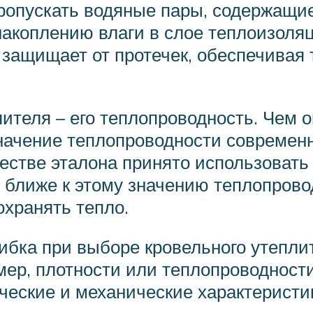
ропускать водяные пары, содержащиес
акоплению влаги в слое теплоизоля
 защищает от протечек, обеспечивая
лителя – его теплопроводность. Чем 
начение теплопроводности современ
ачестве эталона принято использоват
ем ближе к этому значению теплопров
охранять тепло.
бка при выборе кровельного утеплит
ер, плотности или теплопроводности
ческие и механические характеристи