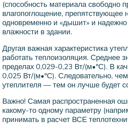
(способность материала свободно п
влагопоглощение, препятствующее н
одновременно и «дышит» и надежно
влажности в здании.
Другая важная характеристика утеп
работать теплоизоляция. Среднее з
пределах 0,029-0,23 Вт/(м•ºС). В к
0,025 Вт/(м•ºС). Следовательно, ч
утеплителя — тем он лучше будет с
Важно! Самая распространенная оши
какому-то одному параметру (наприм
принимать в расчет ВСЕ теплотехни