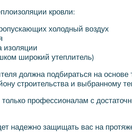
еплоизоляции кровли:
пропускающих холодный воздух
я
а изоляции
шком широкий утеплитель)
теля должна подбираться на основе 
айону строительства и выбранному т
ту только профессионалам с достато
дет надежно защищать вас на протяже