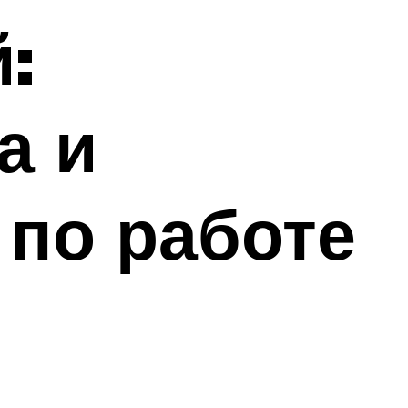
:
а и
 по работе