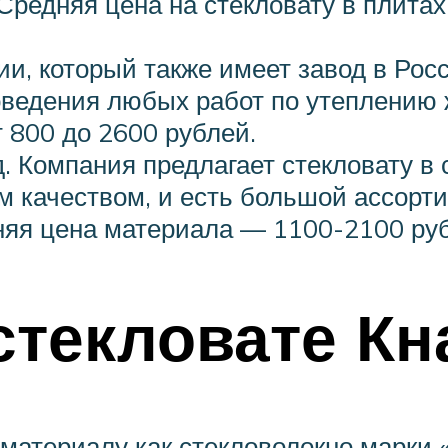
Средняя цена на стекловату в плита
и, который также имеет завод в Рос
оведения любых работ по утеплению
т 800 до 2600 рублей.
. Компания предлагает стекловату в 
м качеством, и есть большой ассорт
няя цена материала — 1100-2100 ру
стекловате Кн
материалу как стекловолокно марки 