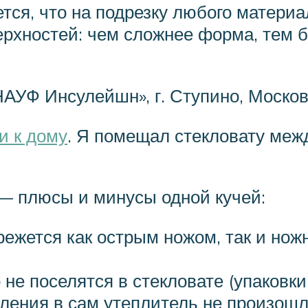
ется, что на подрезку любого матери
ерхностей: чем сложнее форма, тем б
УФ Инсулейшн», г. Ступино, Москов
и к дому
. Я помещал стекловату меж
— плюсы и минусы одной кучей:
 режется как острым ножом, так и но
 не поселятся в стекловате (упаковк
ления в сам утеплитель не произошл