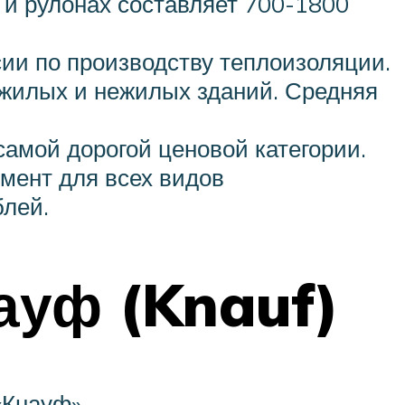
х и рулонах составляет 700-1800
сии по производству теплоизоляции.
 жилых и нежилых зданий. Средняя
самой дорогой ценовой категории.
имент для всех видов
блей.
ауф (Knauf)
«Кнауф».