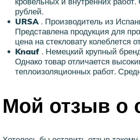
кровельных и внутренних работ. 
рублей.
URSA
. Производитель из Испани
Представлена продукция для пр
цена на стекловату колеблется о
Knauf
. Немецкий крупный бренд
Однако товар отличается высоки
теплоизоляционных работ. Сред
Мой отзыв о 
Хотелось бы оставить отзыв такому 