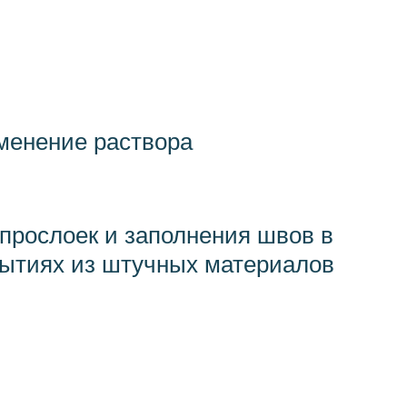
менение раствора
прослоек и запол­нения швов в
ытиях из штучных материалов