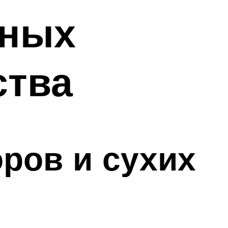
ьных
ства
ров и сухих