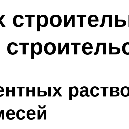
х строител
 строитель
нтных раство
месей