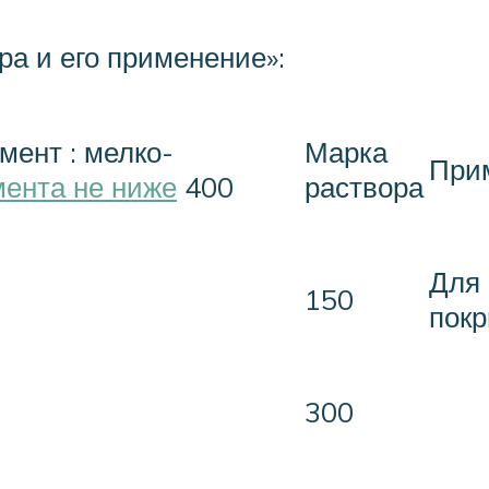
ра и его применение»:
мент : мелко­
Марка
При
мента не ниже
400
раствора
Для 
150
покр
300