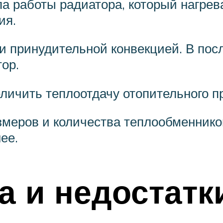
па работы радиатора, который нагр
ия.
и принудительной конвекцией. В пос
ор.
личить теплоотдачу отопительного п
змеров и количества теплообменнико
ее.
 и недостатк