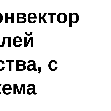
онвектор
елей
тва, с
хема