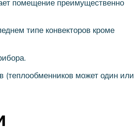
евает помещение преимущественно
леднем типе конвекторов кроме
рибора.
в (теплообменников может один или
и