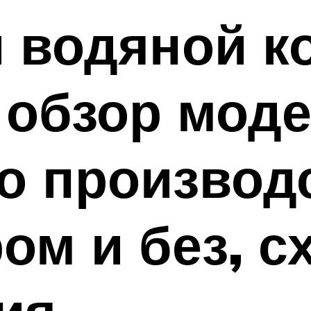
 водяной к
 обзор мод
о производс
ом и без, с
ия