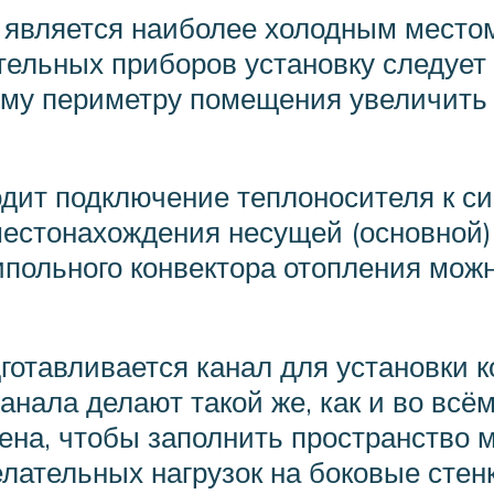
является наиболее холодным местом,
ельных приборов установку следует 
ему периметру помещения увеличить 
одит подключение теплоносителя к си
 местонахождения несущей (основной
ипольного конвектора отопления мож
отавливается канал для установки к
нала делают такой же, как и во всё
а, чтобы заполнить пространство ме
лательных нагрузок на боковые стенк