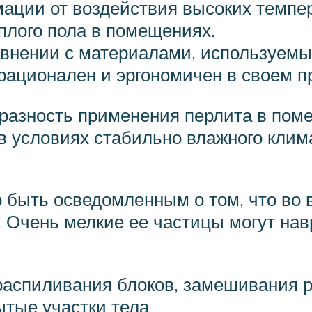
ации от воздействия высоких темпер
плого пола в помещениях.
авнении с материалами, используемы
рационален и эргономичен в своем п
бразность применения перлита в пом
 условиях стабильно влажного клима
 быть осведомленным о том, что во 
Очень мелкие ее частицы могут нав
распиливания блоков, замешивания 
ытые участки тела