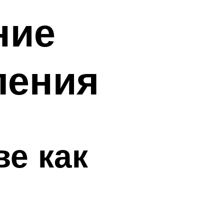
ние
ления
е как