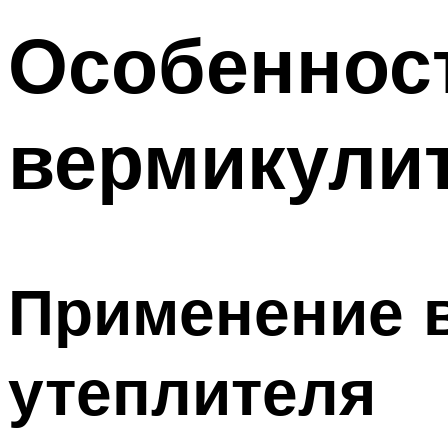
Особеннос
вермикулит
Применение в
утеплителя