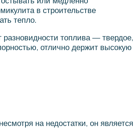
о остывать или медленно
рмикулита в строительстве
ть тепло.
т разновидности топлива — твердое,
упорностью, отлично держит высокую
несмотря на недостатки, он является