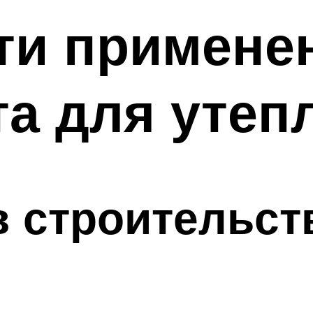
ти примене
а для утеп
 строительств