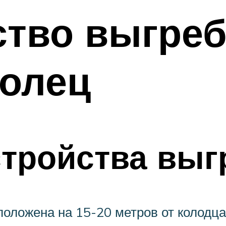
ство выгреб
колец
стройства вы
оложена на 15-20 метров от колодца