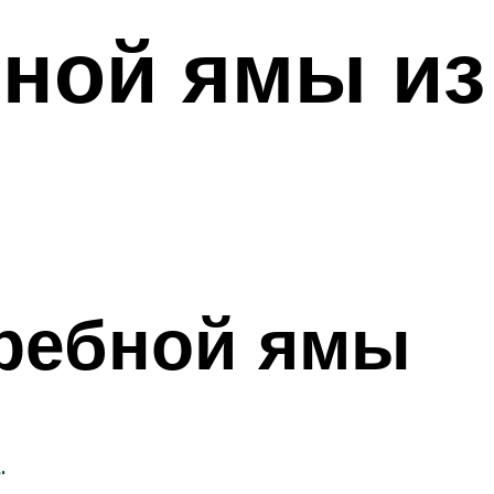
ной ямы из
гребной ямы
.