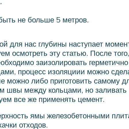
.
быть не больше 5 метров.
жной для нас глубины наступает моме
ем осмотреть эту статью. После того
еобходимо заизолировать герметично
ами, процесс изоляциии можно сдел
е можно либо приготовить самому дл
 им швы между кольцами, но заливать
туем все же применять цемент.
ерхность ямы железобетонными плит
ачки отходов.