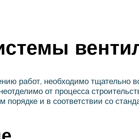
истемы венти
нению работ, необходимо тщательно в
еотделимо от процесса строительства
м порядке и в соответствии со станд
ие