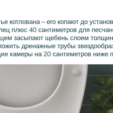
е котлована – его копают до установ
олец плюс 40 сантиметров для песчан
дцем засыпают щебень слоем толщи
уложить дренажные трубы звездообраз
щие камеры на 20 сантиметров ниже 