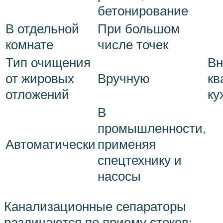
бетонирование
В отдельной
При большом
комнате
числе точек
Тип очищения
Вн
от жировых
Вручную
кв
отложений
ку
В
промышленности,
Автоматически
применяя
спецтехнику и
насосы
Канализационные сепараторы
различаются по приему стоков: