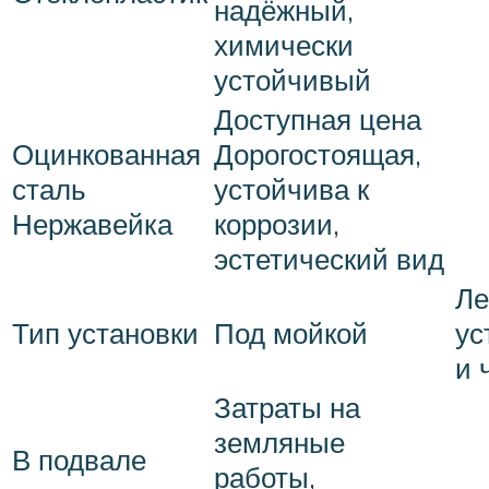
надёжный,
химически
устойчивый
Доступная цена
Оцинкованная
Дорогостоящая,
сталь
устойчива к
Нержавейка
коррозии,
эстетический вид
Ле
Тип установки
Под мойкой
ус
и 
Затраты на
земляные
В подвале
работы,