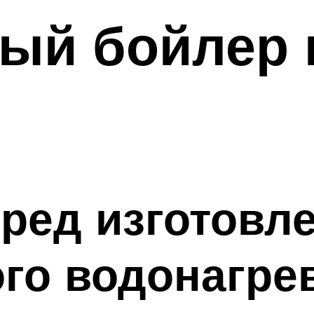
ый бойлер 
еред изготовл
го водонагре