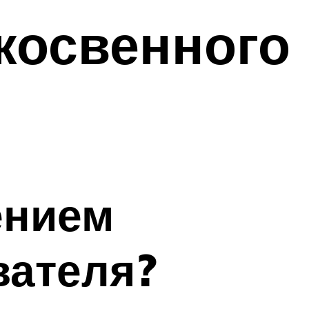
косвенного
ением
вателя?