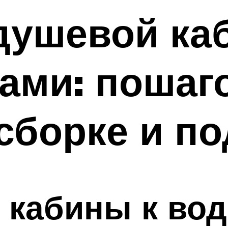
 душевой ка
ками: поша
 сборке и п
 кабины к во