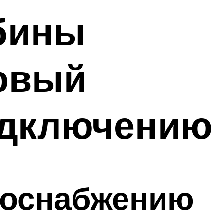
бины
говый
одключению
доснабжению