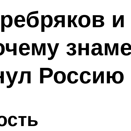
ребряков и 
очему знам
нул Россию
ость