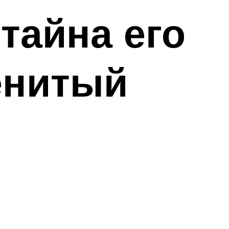
тайна его
енитый