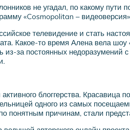
клонников не угадал, по какому пути 
рамму «Cosmopolitan – видеоверсия»
ссийское телевидение и стать настоя
ата. Какое-то время Алена вела шоу «
ь из-за постоянных недоразумений с 
и.
активного блоггерства. Красавица пок
ательницей одного из самых посещае
о понятным причинам, стали предста
 ведущей авторского онлайн проекта