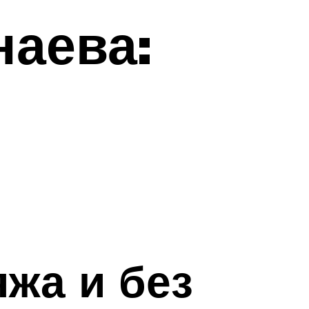
наева:
жа и без