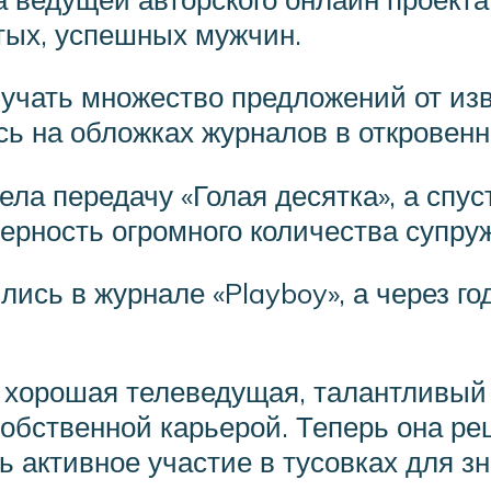
тых, успешных мужчин.
лучать множество предложений от из
сь на обложках журналов в откровенн
ела передачу «Голая десятка», а спу
ерность огромного количества супруж
ись в журнале «Playboy», а через г
 хорошая телеведущая, талантливый 
обственной карьерой. Теперь она ре
 активное участие в тусовках для з