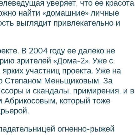
леведущая уверяет, что ее красота
 можно найти «домашние» личные
ость выглядит привлекательно и
кте. В 2004 году ее далеко не
ию зрителей «Дома-2». Уже с
 ярких участниц проекта. Уже на
 со Степаном Меньщиковым. За
ссоры и скандалы, примирения, и в
ем Абрикосовым, который тоже
арьерой.
бладательницей огненно-рыжей