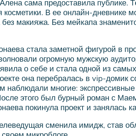
Алена сама предоставила публике. Те
ия косметики. В ее онлайн-дневнике
а без макияжа. Без мейкапа знаменит
наева стала заметной фигурой в прое
волновали огромную мужскую аудитор
вила о себе и стала одной из самых
роекте она перебралась в vip-домик
м наблюдали многие: экспрессивные 
 После этого был бурный роман с Ма
онаева покинула проект и занялась к
 телеведущая сменила имидж, став о
 своем микроблоге.