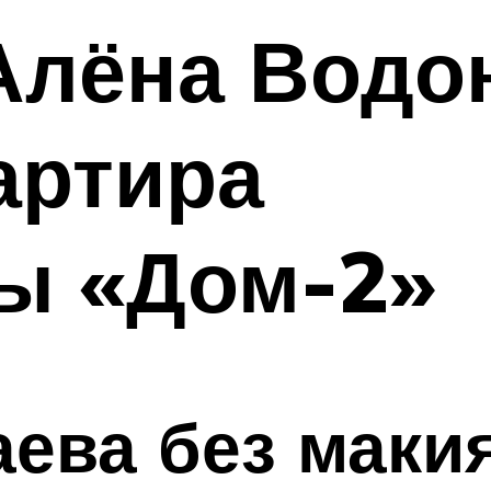
Алёна Водо
артира
ы «Дом-2»
ева без макия