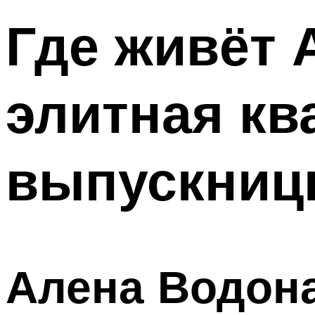
Где живёт 
элитная кв
выпускниц
Алена Водона