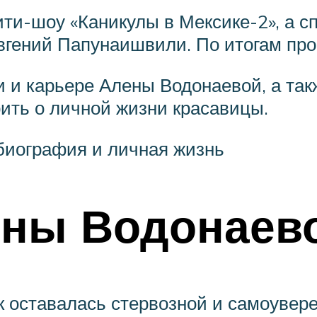
ити-шоу «Каникулы в Мексике-2», а с
Евгений Папунаишвили. По итогам про
и и карьере Алены Водонаевой, а та
ить о личной жизни красавицы.
биография и личная жизнь
ены Водонаев
к оставалась стервозной и самоувер