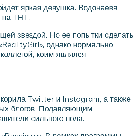
пойдет яркая девушка. Водонаева
 на ТНТ.
щей звездой. Но ее попытки сделать
RealityGirl», однако нормально
коллегой, коим являлся
орила Twitter и Instagram, а также
мых блогов. Подавляющим
вители сильного пола.
 «Russia.ru». В рамках программы