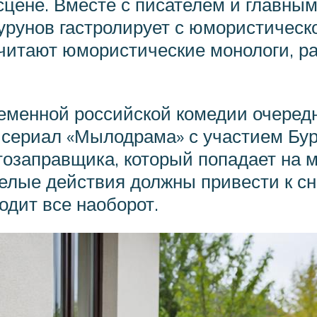
 сцене. Вместе с писателем и главн
рунов гастролирует с юмористичес
 читают юмористические монологи, 
ременной российской комедии очеред
 сериал «Мылодрама» с участием Буру
тозаправщика, который попадает на м
мелые действия должны привести к с
одит все наоборот.