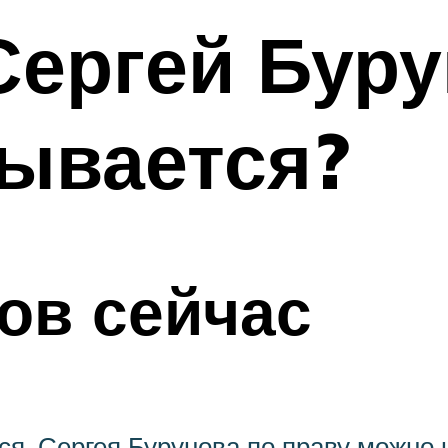
Сергей Буру
рывается?
ов сейчас
ся, Сергея Бурунова по праву можно