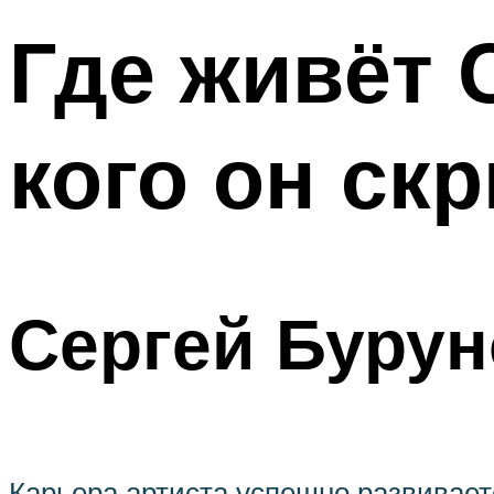
Где живёт 
кого он ск
Сергей Бурун
Карьера артиста успешно развивает