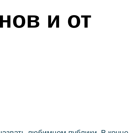
нов и от
 назвать любимцем публики. В конце