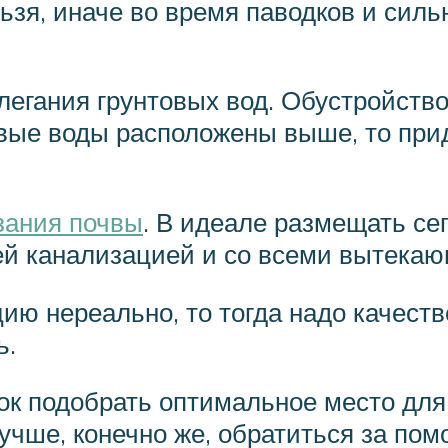
льзя, иначе во время паводков и сил
легания грунтовых вод. Обустройств
товые воды расположены выше, то пр
зания почвы
. В идеале размещать сеп
ей канализацией и со всеми вытека
ю нереально, то тогда надо качестве
ь.
к подобрать оптимальное место для 
лучше, конечно же, обратиться за по