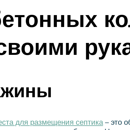
бетонных ко
своими рук
ажины
еста для размещения септика
– это о