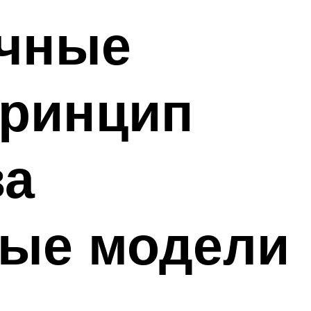
очные
принцип
ва
ные модели