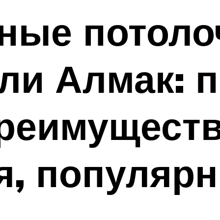
ные потол
ли Алмак: 
преимущест
я, популяр