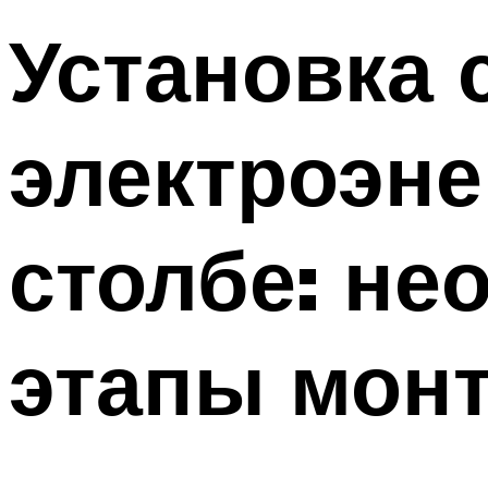
Установка 
электроэне
столбе: не
этапы мон