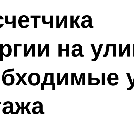
счетчика
ргии на ули
обходимые 
тажа