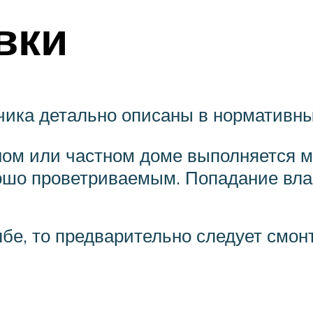
вки
чика детально описаны в нормативны
рном или частном доме выполняется 
ошо проветриваемым. Попадание влаг
олбе, то предварительно следует см