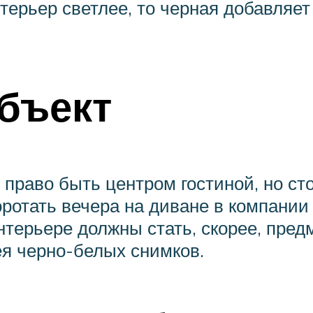
терьер светлее, то черная добавляет
объект
право быть центром гостиной, но сто
оротать вечера на диване в компани
терьере должны стать, скорее, пред
я черно-белых снимков.