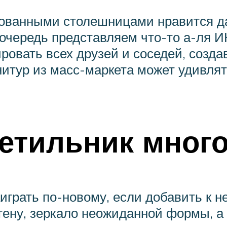
ованными столешницами нравится да
очередь представляем что-то а-ля И
ировать всех друзей и соседей, созд
нитур из масс-маркета может удивлят
тильник много
грать по-новому, если добавить к не
тену, зеркало неожиданной формы, а 