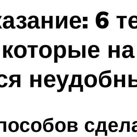
азание: 6 т
 которые на
ся неудобн
пособов сдел