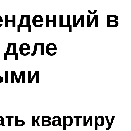
енденций в
 деле
ыми
ать квартиру