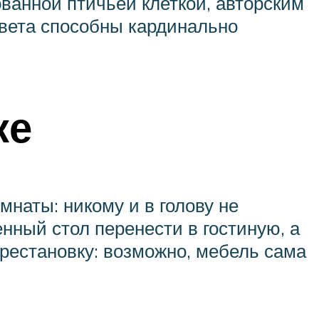
анной птичьей клеткой, авторским
света способны кардинально
ке
наты: никому и в голову не
нный стол перенести в гостиную, а
рестановку: возможно, мебель сама