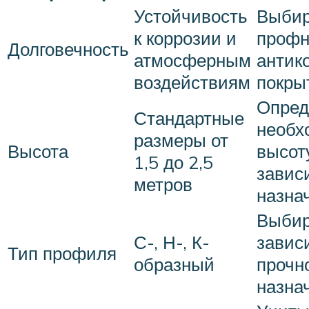
Устойчивость
Выбир
к коррозии и
профн
Долговечность
атмосферным
антик
воздействиям
покры
Опред
Стандартные
необх
размеры от
Высота
высот
1,5 до 2,5
завис
метров
назна
Выбир
С-, Н-, К-
завис
Тип профиля
образный
прочн
назна