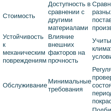
Доступность в
Сравн
сравнении с
разны
Стоимость
другими
поста
материалами
произ
Устойчивость
Влияние
Учиты
к
внешних
клима
механическим
факторов на
услов
повреждениям
прочность
Регул
прове
Минимальные
Обслуживание
состо
требования
перио
покра
Подби