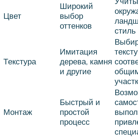
Учиты
Широкий
окру
Цвет
выбор
ландш
оттенков
стиль
Выбир
Имитация
тексту
Текстура
дерева, камня
соотв
и другие
общим
участ
Возмо
Быстрый и
самос
Монтаж
простой
выпол
процесс
привл
специ