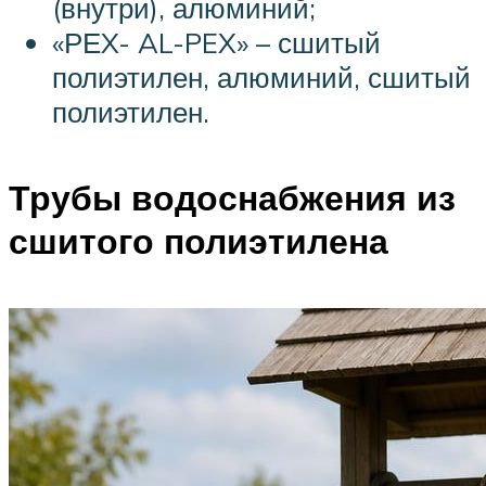
(внутри), алюминий;
«РЕX- AL-PEX» – сшитый
полиэтилен, алюминий, сшитый
полиэтилен.
Трубы водоснабжения из
сшитого полиэтилена