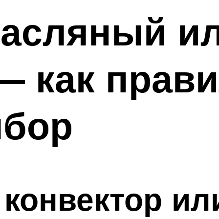
масляный и
— как прав
ыбор
 конвектор и