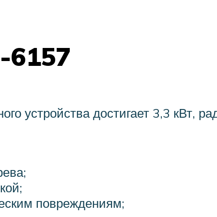
M-6157
о устройства достигает 3,3 кВт, ра
рева;
кой;
ческим повреждениям;