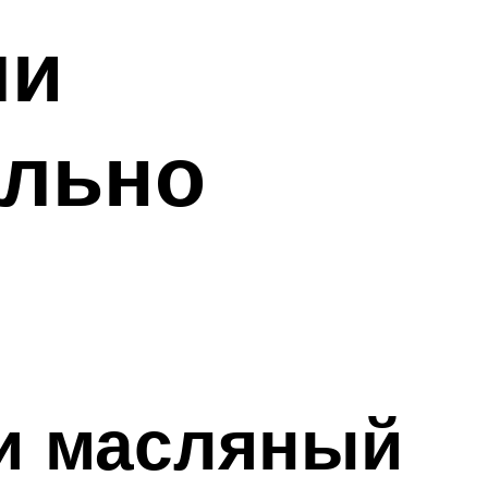
ли
ильно
ли масляный