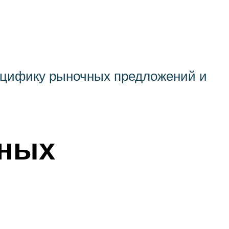
пецифику рыночных предложений и
яных