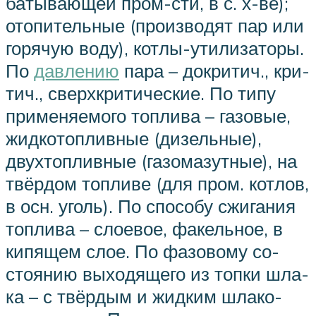
ба­ты­ваю­щей пром-сти, в с. х-ве);
ото­пи­тель­ные (про­из­во­дят пар или
го­ря­чую во­ду), кот­лы-ути­ли­за­то­ры.
По
дав­ле­нию
па­ра – док­ри­тич., кри­
тич., сверх­кри­ти­че­ские. По ти­пу
при­ме­няе­мо­го топ­ли­ва – га­зо­вые,
жид­ко­то­п­лив­ные (ди­зель­ные),
двух­то­п­лив­ные (га­зо­ма­зут­ные), на
твёр­дом то­п­ли­ве (для пром. кот­лов,
в осн. уголь). По спо­со­бу сжи­га­ния
то­п­ли­ва – слое­вое, фа­кель­ное, в
ки­пя­щем слое. По фа­зо­во­му со­
стоя­нию вы­хо­дяще­го из топ­ки шла­
ка – с твёр­дым и жид­ким шла­ко­