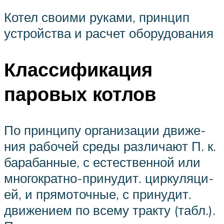
Котел своими руками, принцип
устройства и расчет оборудования
Классификация
паровых котлов
По прин­ци­пу ор­га­ни­за­ции дви­же­
ния ра­бо­чей сре­ды раз­ли­ча­ют П. к.
ба­ра­бан­ные, с ес­те­ст­вен­ной или
мно­го­крат­но-при­ну­дит. цир­ку­ля­ци­
ей, и пря­мо­точ­ные, с при­ну­дит.
дви­же­ни­ем по все­му трак­ту (табл.).