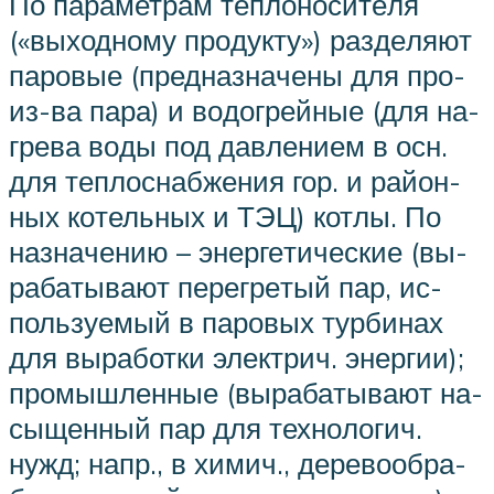
По па­ра­мет­рам те­п­ло­но­си­те­ля
(«вы­ход­но­му про­дук­ту») раз­де­ля­ют
па­ро­вые (пред­на­зна­че­ны для про­
из-ва па­ра) и во­до­грей­ные (для на­
гре­ва во­ды под дав­ле­ни­ем в осн.
для те­п­ло­снаб­же­ния гор. и рай­он­
ных ко­тель­ных и ТЭЦ) кот­лы. По
на­зна­че­нию – энер­ге­ти­че­ские (вы­
ра­ба­ты­ва­ют пе­ре­гре­тый пар, ис­
поль­зуе­мый в па­ро­вых тур­би­нах
для вы­ра­бот­ки элек­трич. энер­гии);
про­мыш­лен­ные (вы­ра­ба­ты­ва­ют на­
сы­щен­ный пар для тех­но­ло­гич.
нужд; напр., в хи­мич., де­ре­во­об­ра­