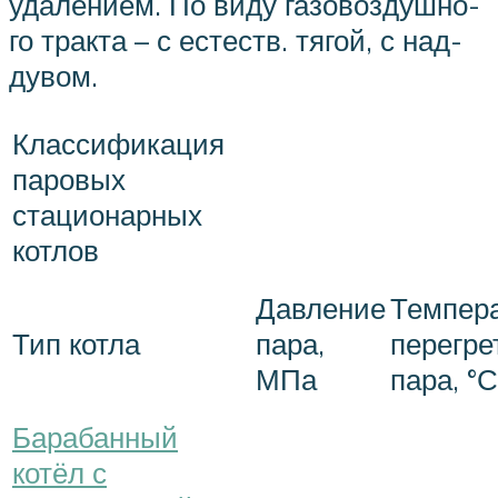
уда­ле­ни­ем. По ви­ду га­зо­воз­душ­но­
го трак­та – с ес­теств. тя­гой, с над­
ду­вом.
Классификация
паровых
стационарных
котлов
Давление
Темпер
Тип котла
пара,
перегре
МПа
пара, °С
Барабанный
котёл с