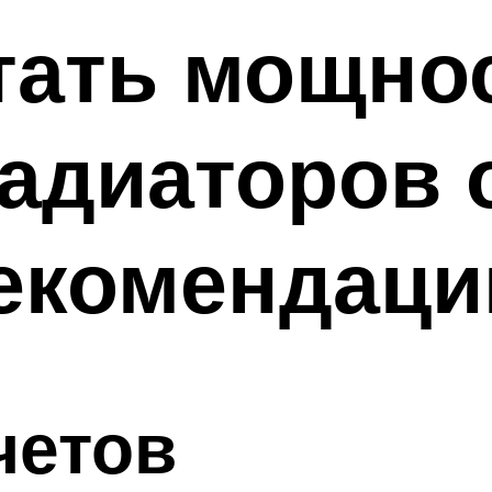
тать мощно
адиаторов 
рекомендаци
четов