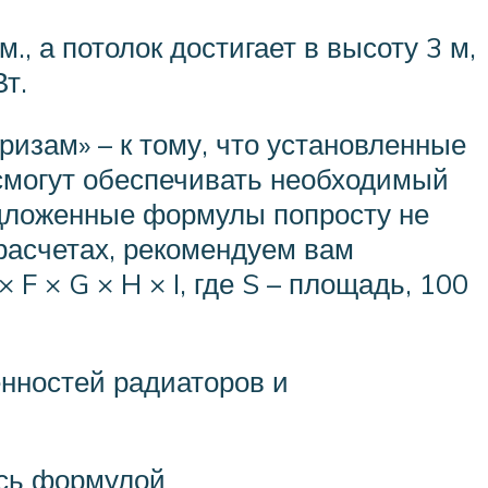
, а потолок достигает в высоту 3 м,
т.
изам» – к тому, что установленные
 смогут обеспечивать необходимый
едложенные формулы попросту не
расчетах, рекомендуем вам
F × G × H × I, где S – площадь, 100
нностей радиаторов и
есь формулой