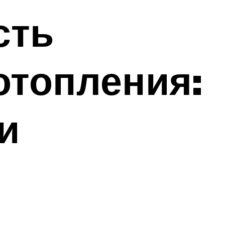
сть
отопления:
и