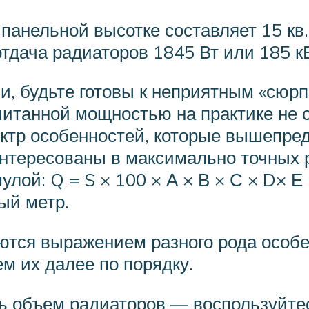
анельной высотке составляет 15 кв.м.
тдача радиаторов 1845 Вт или 185 кВ
 будьте готовы к неприятным «сюрпр
читанной мощностью на практике не
пектр особенностей, которые вышепр
интересованы в максимально точных 
ой: Q = S × 100 × А × В × С × D× Е × 
ый метр.
тся выражением разного рода особе
 их далее по порядку.
ь объем радиаторов — воспользуйт