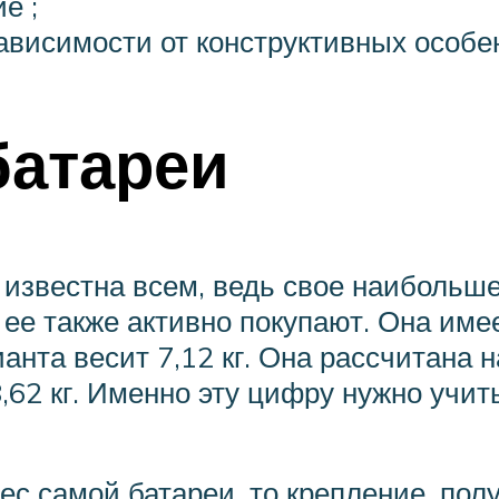
е ;
ависимости от конструктивных особе
батареи
 известна всем, ведь свое наибольш
 ее также активно покупают. Она име
нта весит 7,12 кг. Она рассчитана н
8,62 кг. Именно эту цифру нужно учи
ес самой батареи, то крепление, по