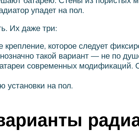
ешают батарею. Стены из пористых м
диатор упадет на пол.
ь. Их даже три:
 крепление, которое следует фиксир
днозначно такой вариант — не по душ
батареи современных модификаций. О
 установки на пол.
арианты радиа