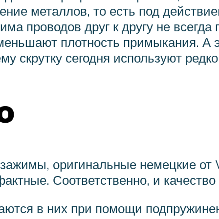
рение металлов, то есть под действи
има проводов друг к другу не всегд
меньшают плотность примыкания. А э
у скрутку сегодня используют редко
o
ь зажимы, оригинальные немецкие от
актные. Соответственно, и качество
ются в них при помощи подпружинен