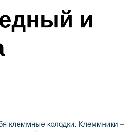
медный и
а
бя клеммные колодки. Клеммники –