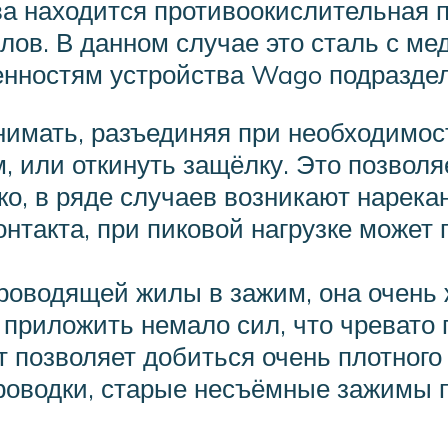
ва находится противоокислительная 
ллов. В данном случае это сталь с 
енностям устройства Wago подраздел
нимать, разъединяя при необходимост
 или откинуть защёлку. Это позвол
о, в ряде случаев возникают нарека
онтакта, при пиковой нагрузке может
роводящей жилы в зажим, она очень 
 приложить немало сил, что чреват
нт позволяет добиться очень плотног
проводки, старые несъёмные зажимы 