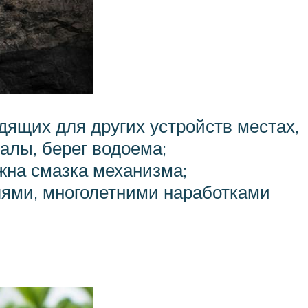
ящих для других устройств местах,
валы, берег водоема;
ужна смазка механизма;
лями, многолетними наработками