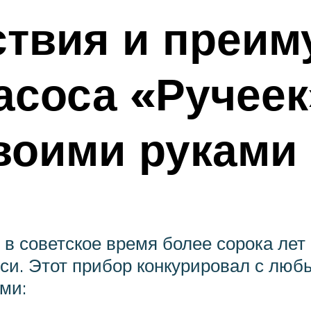
ствия и преим
асоса «Ручеек
воими руками
в советское время более сорока лет 
и. Этот прибор конкурировал с любы
ми: