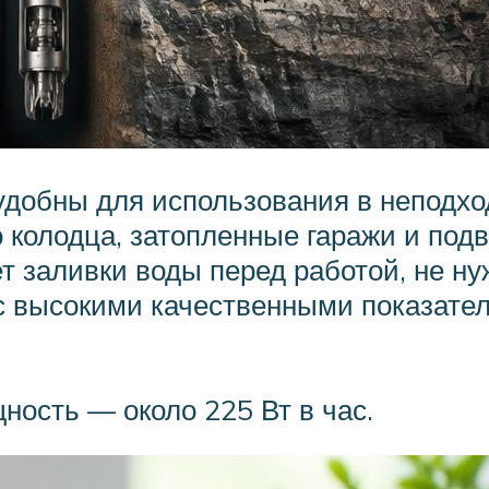
добны для использования в неподход
го колодца, затопленные гаражи и под
т заливки воды перед работой, не н
 с высокими качественными показате
ость — около 225 Вт в час.