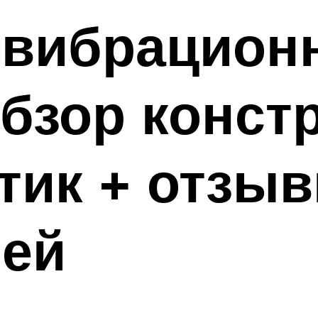
 вибрацион
обзор конст
тик + отзы
лей