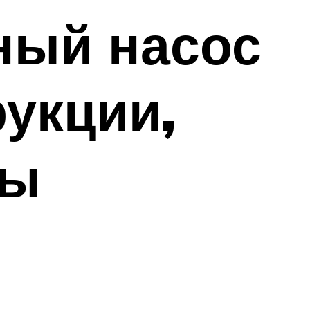
ный насос
рукции,
вы