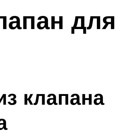
лапан для
из клапана
а