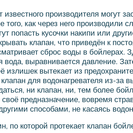
 известного производителя могут зас
е того, как через него производили 
огут попасть кусочки накипи или друг
крывать клапан, что приведён к пост
матривает сброс воды в бойлерах. З
я вода, выравнивается давление. Зат
её излишек вытекает из предохраните
клапан для водонагревателя из-за в
адаться, ни клапан, ни, тем более бо
т своё предназначение, вовремя стра
 другими способами, не касаясь водо
н, по которой протекает клапан бойл