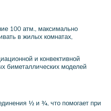
ие 100 атм., максимально
ивать в жилых комнатах,
иационной и конвективной
ных биметаллических моделей
динения ½ и ¾, что помогает при