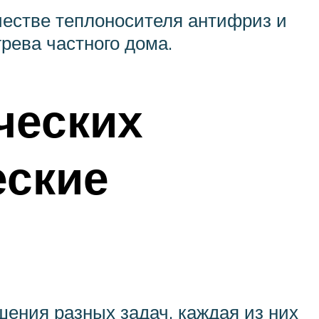
естве теплоносителя антифриз и
рева частного дома.
ческих
еские
шения разных задач, каждая из них