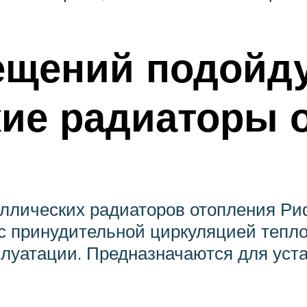
ещений подойд
ие радиаторы 
аллических радиаторов отопления Р
 с принудительной циркуляцией тепл
плуатации. Предназначаются для ус