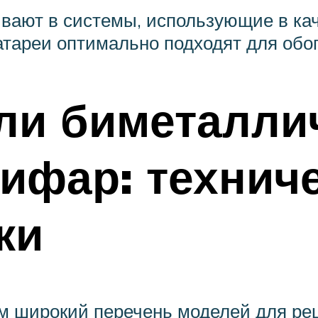
ают в системы, использующие в кач
тареи оптимально подходят для обог
ли биметалли
ифар: технич
ки
ям широкий перечень моделей для ре