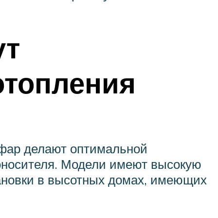
ут
отопления
ифар делают оптимальной
оносителя. Модели имеют высокую
тановки в высотных домах, имеющих