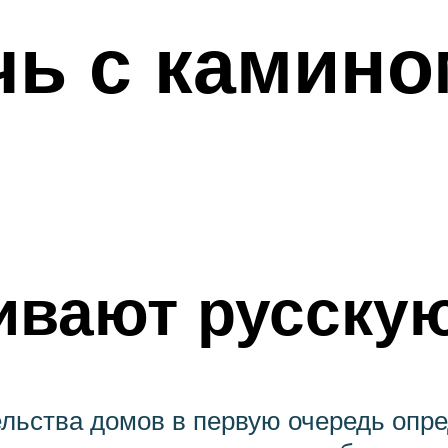
чь с камино
ивают русску
льства домов в первую очередь опред