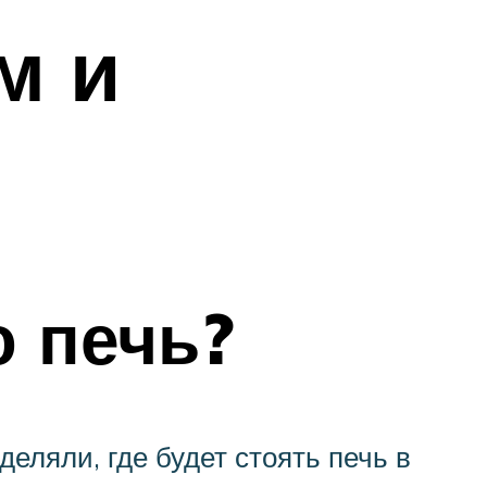
м и
ю печь?
еляли, где будет стоять печь в