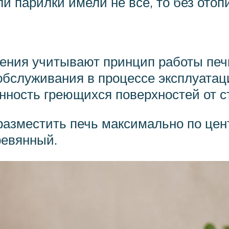
ли парилки имели не все, то без отоп
ения учитывают принцип работы печ
обслуживания в процессе эксплуатац
ность греющихся поверхностей от ст
разместить печь максимально по цент
ревянный.