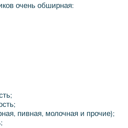
ков очень обширная:
сть;
сть;
ая, пивная, молочная и прочие);
;