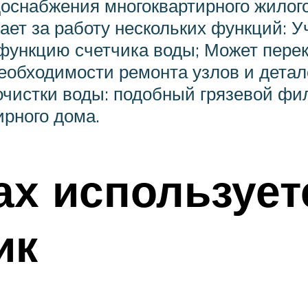
оснабжения многоквартирного жилог
чает за работу нескольких функций: 
 функцию счетчика воды; Может пере
еобходимости ремонта узлов и детале
очистки воды: подобный грязевой фи
ирного дома.
ах использует
ик