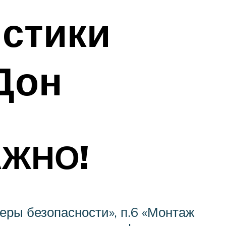
истики
Дон
АЖНО!
еры безопасности», п.6 «Монтаж