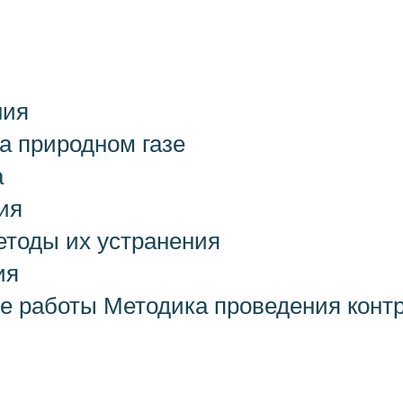
ния
а природном газе
а
ия
етоды их устранения
ия
е работы Методика проведения конт